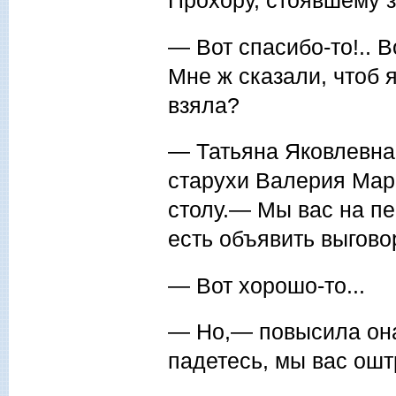
Прохору, стоявшему з
— Вот спасибо-то!.. Во
Мне ж сказали, чтоб я 
взяла?
— Татьяна Яковлевна
стару­хи Валерия Мар
столу.— Мы вас на пе
есть объявить выгово
— Вот хорошо-то...
— Но,— повысила она 
падетесь, мы вас ош