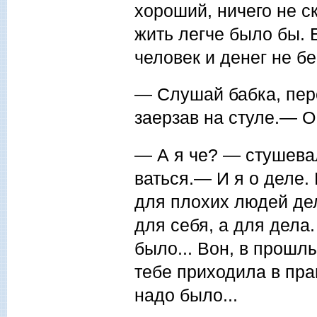
хороший, ничего не с
жить легче было бы. 
человек и денег не бер
— Слушай бабка, пере
заерзав на стуле.— О
— А я че? — стушева
ваться.— И я о деле.
для плохих людей дел
для себя, а для дела.
было... Вон, в прошл
тебе приходила в пра
надо было...