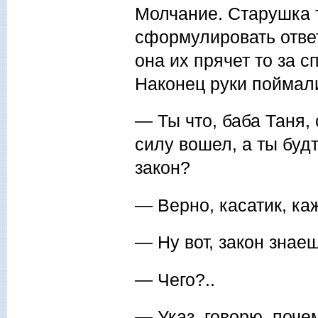
Молчание. Старушка 
сформулировать ответ
она их прячет то за с
Наконец руки поймали
— Ты что, баба Таня, 
силу вошел, а ты будт
за­кон?
— Верно, касатик, ка
— Ну вот, закон знае
— Чего?..
— Указ, говорю, поч