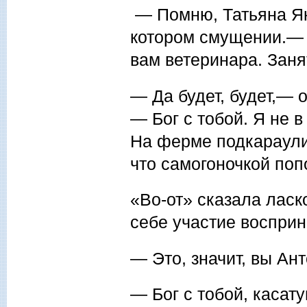
— Помню, Татьяна Як
котором смущении.— Н
вам ветеринара. Заня
— Да будет, будет,— 
— Бог с тобой. Я не в
На ферме подкараулил
что самогоночкой попо
«Во-от» сказала ласк
себе участие восприн
— Это, значит, вы А
— Бог с тобой, касату