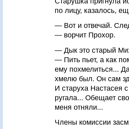
Старушка пригнула ис
по лицу, казалось, ещ
— Вот и отвечай. Сле
— ворчит Прохор.
— Дык это старый Мих
— Пить пьет, а как п
ему похмелиться... Да
хмелю был. Он сам з
И старуха Настасея с 
ругала... Обещает сво
меня отняли...
Члены комиссии засм