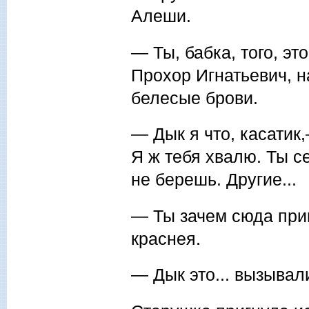
Алеши.
— Ты, бабка, того, эт
Про­хор Игнатьевич, 
белесые брови.
— Дык я что, касатик
Я ж тебя хвалю. Ты с
не берешь. Другие...
— Ты зачем сюда при
краснея.
— Дык это... вызывали