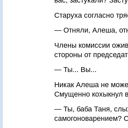
вас, застукали? Заст
Старуха согласно тря
— Отняли, Алеша, отн
Члены комиссии ожив
стороны от председат
— Ты... Вы...
Никак Алеша не может
Смущенно кохыкнул в 
— Ты, баба Таня, слы
самогоноварением? С