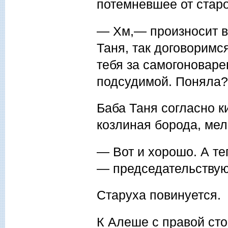
потемневшее от ста­р
— Хм,— произносит в
Таня, так договоримс
тебя за самогоноваре
подсудимой. Поняла?
Баба Таня согласно к
козли­ная борода, ме
— Вот и хорошо. А те
— председательствую
Старуха повинуется.
К Алеше с правой ст