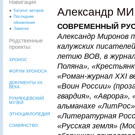
Навигация
Александр МИ
Каталог авторов
Последние
обновления
СОВРЕМЕННЫЙ РУС
Заметки
Александр Миронов п
Родственные
калужских писателей
проекты:
летию ВОВ, в журнал
ХРОНОС
Поляна», «Крестьянк
ФОРУМ ХРОНОСА
«Роман-журнал ХХ
I 
ДОКУМЕНТЫ XX
«Воин России» (проза
ВЕКА
гвардия», «Аврора», 
РУМЯНЦЕВСКИЙ
МУЗЕЙ
альманахе «ЛитРос»
«Литературная Росс
ЭТНОЦИКЛОПЕДИЯ
«Русская земля» (Мо
СЛАВЯНСТВО