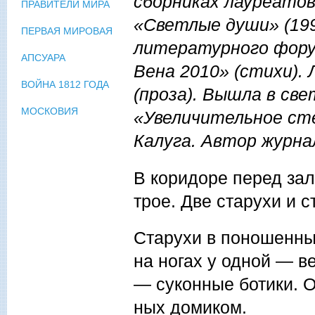
сборниках лауреатов
ПРАВИТЕЛИ МИРА
«Светлые души» (199
ПЕРВАЯ МИРОВАЯ
литературного фору
АПСУАРА
Вена 2010» (стихи).
ВОЙНА 1812 ГОДА
(проза). Вышла в све
МОСКОВИЯ
«Увеличительное сте
Калуга. Автор журна
В коридоре перед зал
трое. Две старухи и с
Старухи в поношенны
на ногах у одной — ве
— суконные ботики. О
ных домиком.