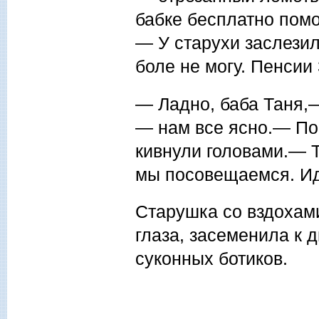
бабке бесплатно помо
— У старухи заслезил
боле не могу. Пенсии 
— Ладно, баба Таня,
— нам все ясно.— Пос
кивнули головами.— Т
мы посовещаемся. Ид
Старушка со вздохам
глаза, засеменила к 
суконных боти­ков.