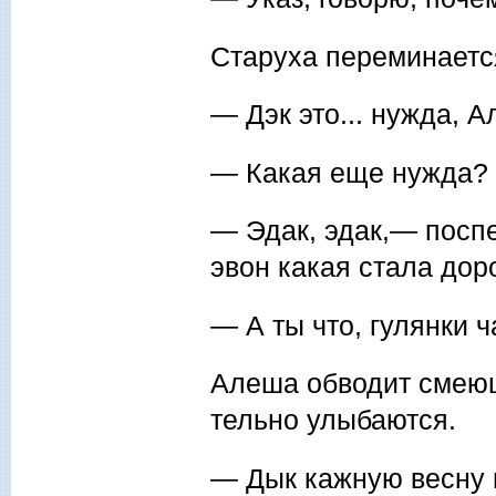
Старуха переминается
— Дэк это... нужда, 
— Какая еще нужда? 
— Эдак, эдак,— посп
эвон какая стала дор
— А ты что, гулянки 
Алеша обводит смеющ
тельно улыбаются.
— Дык кажную весну и