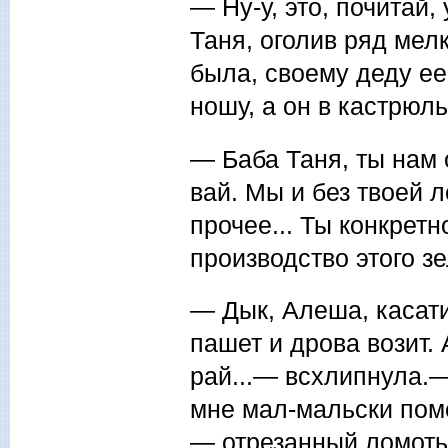
— Ну-у, это, почитай
Таня, оголив ряд мел
была, своему деду ее
ношу, а он в кастрюль
— Баба Таня, ты нам 
вай. Мы и без твоей л
прочее... Ты конкретн
производство этого з
— Дык, Алеша, касати
пашет и дрова возит. 
рай...— всхлипнула.—
мне мал-мальски помо
— отрезанный ломоть.