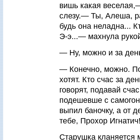
вишь какая веселая,
слезу.— Ты, Алеша, р
будь она неладна... К
Э-э...— махнула руко
— Ну, можно и за ден
— Конечно, можно. По
хотят. Кто счас за де
говорят, подавай сча
подешевше с самогоно
выпил баночку, а от д
тебе, Про­хор Игнати
Старушка кланяется 