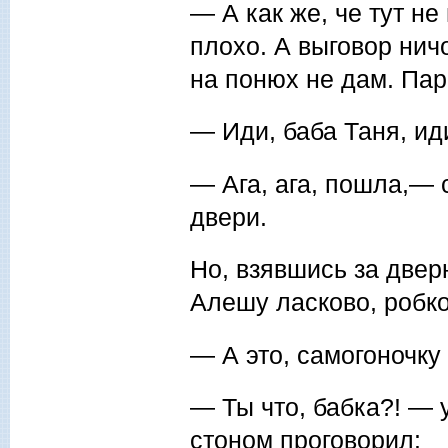
— А как же, че тут н
плохо. А выговор нич
на понюх не дам. Пара
— Иди, баба Таня, ид
— Ага, ага, пошла,— 
двери.
Но, взявшись за дверн
Алешу ласково, робко
— А это, самогоночку
— Ты что, бабка?! — 
стоном проговорил: