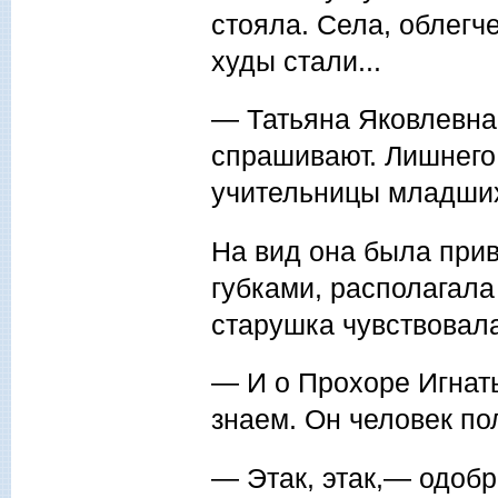
стояла. Села, облегч
худы стали...
— Татьяна Яковлевна,
спрашивают. Лишнего
учительницы младших
На вид она была прив
губками, располагала
старушка чувствовал
— И о Прохоре Игнать
знаем. Он человек п
— Этак, этак,— одоб