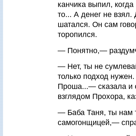
канчика выпил, когда
то... А денег не взял.
шатался. Он сам гово
торопился.
— Понятно,— раздумч
— Нет, ты не сумлева
только подход нужен. 
Про­ша...— сказала и
взглядом Про­хора, ка
— Баба Таня, ты нам 
самогонщицей,— спра