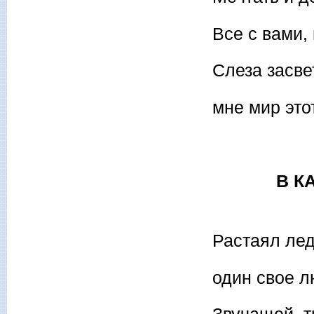
Все с вами,
Слеза засв
мне мир это
В КА
Растаял лед
один свое л