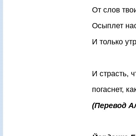
От слов тво
Осыплет нас
И только утр
И страсть, ч
погаснет, ка
(Перевод А