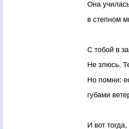
Она училас
в степном м
С тобой в з
Не злюсь. Т
Но помни: е
губами вете
И вот тогда