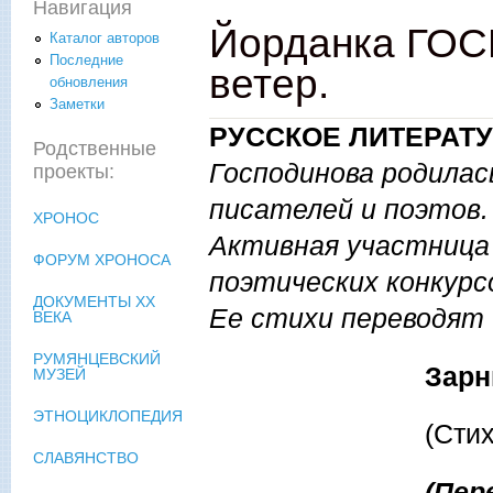
Навигация
Йорданка ГОС
Каталог авторов
Последние
ветер.
обновления
Заметки
РУССКОЕ ЛИТЕРАТ
Родственные
Господинова родилась
проекты:
писателей и поэтов.
ХРОНОС
Активная участница
ФОРУМ ХРОНОСА
поэтических конкурс
ДОКУМЕНТЫ XX
Ее стихи переводят
ВЕКА
РУМЯНЦЕВСКИЙ
Зарница и
МУЗЕЙ
ЭТНОЦИКЛОПЕДИЯ
(Стихотворн
СЛАВЯНСТВО
(Перевод Алекс