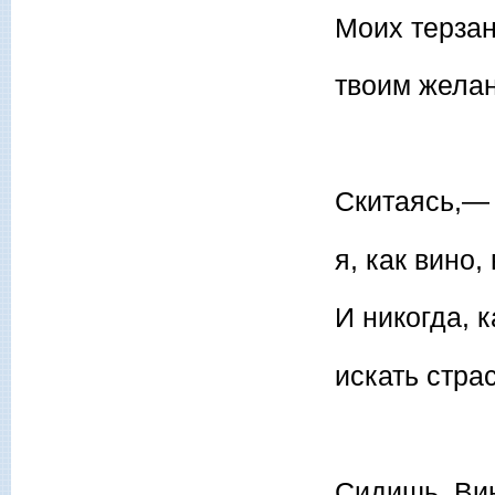
Моих терза
твоим жела
Скитаясь,— 
я, как вино,
И никогда, 
искать стра
Сидишь. Вин