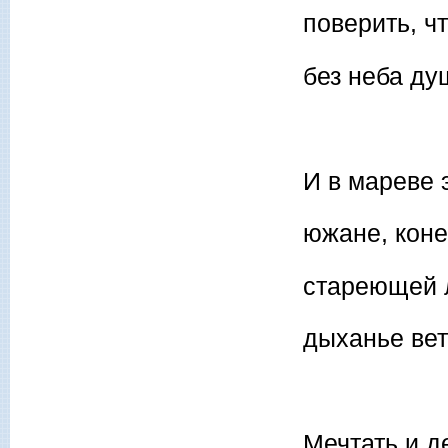
поверить, ч
без неба ду
И в мареве 
южане, коне
стареющей 
дыханье вет
Мечтать и д