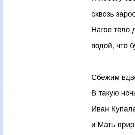
сквозь заро
Нагое тело 
водой, что 
Сбежим вдво
В такую ночь
Иван Купала
и Мать-прир