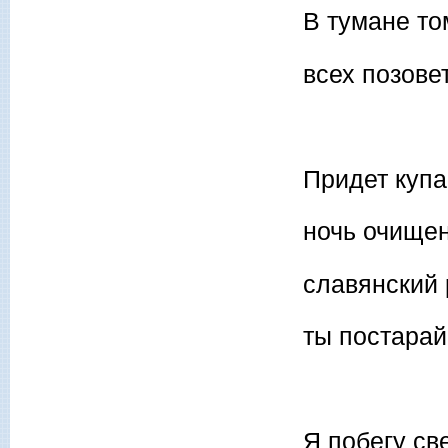
В тумане то
всех позове
Придет купа
ночь очищен
славянский 
ты постарай
Я побегу с