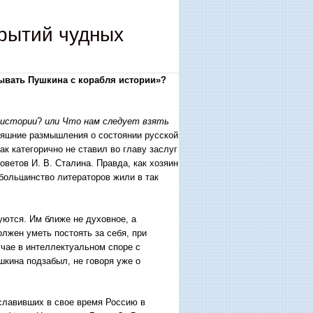
рытий чудных
ывать Пушкина с корабля истории»?
 истории
?
или
Что нам следует взять
няшние размышления о состоянии русской
ак категорично не ставил во главу заслуг
ветов И. В. Сталина. Правда, как хозяин
 большинство литераторов жили в так
уются. Им ближе не духовное, а
олжен уметь постоять за себя, при
чае в интеллектуальном споре с
шкина подзабыл, не говоря уже о
славивших в свое время Россию в