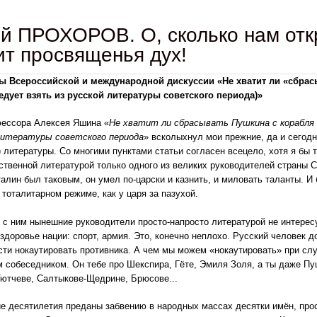
й ПРОХОРОВ. О, сколько нам отк
ит просвященья дух!
ы Всероссийской и международной дискуссии «Не хватит ли
«сбрас
едует взять из русской литературы советского периода)»
фессора Алексея Яшина «
Не хватит ли сбрасывать Пушкина с корабля
 литературы советского периода
» всколыхнул мои прежние, да и сегод
) литературы. Со многими пунктами статьи согласен всецело, хотя я бы т
ственной литературой только одного из великих руководителей страны Со
талин был таковым, он умел по-царски и казнить, и миловать таланты. И
тоталитарном режиме, как у царя за пазухой.
 с ним нынешние руководители просто-напросто литературой не интерес
здоровье нации: спорт, армия. Это, конечно неплохо. Русский человек д
ти нокаутировать противника. А чем мы можем «нокаутировать» при слу
 собеседником. Он тебе про Шекспира, Гёте, Эмиля Золя, а ты даже Пу
Тютчеве, Салтыкове-Щедрине, Брюсове...
е десятилетия преданы забвению в народных массах десятки имён, про