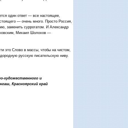
ается один ответ — все настоящее,
стоящего — очень много. Просто Россия,
нию, заменить суррогатом. И Александр
яковским, Михаил Шолохов —
ти это Слово в массы, чтобы на чистом,
одородную русскую писательскую ниву.
о-ху­дожественного и
нгаш, Красноярский край