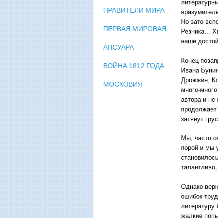
литературны
ПРАВИТЕЛИ МИРА
вразумитель
Но зато всп
ПЕРВАЯ МИРОВАЯ
Резника... 
наше досто
АПСУАРА
Конец позап
ВОЙНА 1812 ГОДА
Ивана Бунин
Дрожжин, Ко
МОСКОВИЯ
много-много
автора и не
продолжает 
затянут гру
Мы, часто о
порой и мы 
становилось
талантливо,
Однако верн
ошибок труд
литературу 
жалкие попы