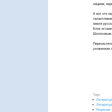
лицеем, вер
А вот что н
талантливое
земля русск
Блок остан
Шолоховым.
Перечислять
ухоженном л
Tags:
Литерату
Литератур
Рецензии