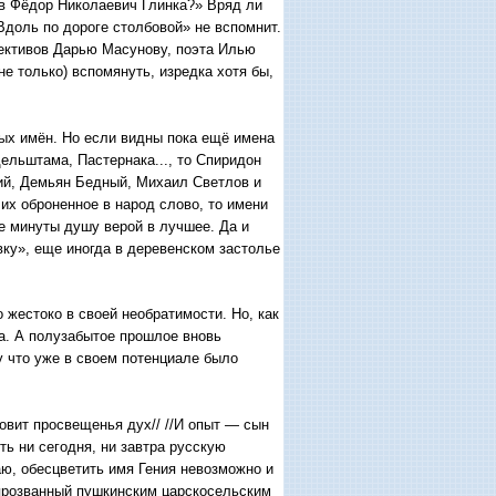
ов Фёдор Николаевич Глинка?» Вряд ли
/Вдоль по дороге столбовой» не вспомнит.
тективов Дарью Масунову, поэта Илью
не только) вспомянуть, изредка хотя бы,
ых имён. Но если видны пока ещё имена
льштама, Пастернака..., то Спиридон
ий, Демьян Бедный, Михаил Светлов и
 их оброненное в народ слово, то имени
ые минуты душу верой в лучшее. Да и
ку», еще иногда в деревенском застолье
 жестоко в своей необратимости. Но, как
та. А полузабытое прошлое вновь
у что уже в своем потенциале было
товит просвещенья дух// //И опыт — сын
ть ни сегодня, ни завтра русскую
аю, обесцветить имя Гения невозможно и
, прозванный пушкинским царскосельским