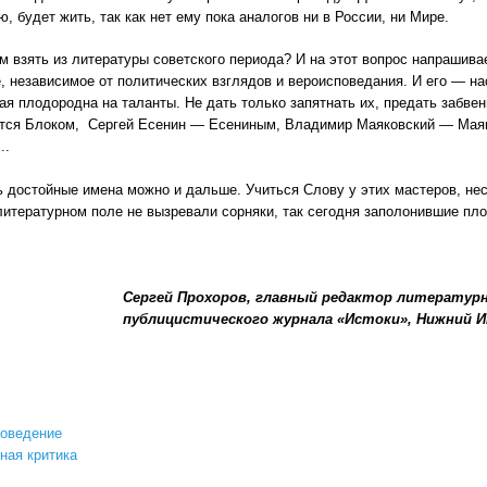
ю, будет жить, так как нет ему пока аналогов ни в России, ни Мире.
ам взять из литературы советского периода? И на этот вопрос напрашив
, независимое от политических взглядов и вероисповедания. И его — на
ая плодородна на таланты. Не дать только запятнать их, предать забве
ется Блоком, Сергей Есенин — Есениным, Владимир Маяковский — Ма
..
 достойные имена можно и дальше. Учиться Слову у этих мастеров, нес
итературном поле не вызревали сорняки, так сегодня заполонившие пл
Сергей Прохоров, главный редактор литературн
публицистического журнала «Истоки», Нижний И
роведение
ная критика