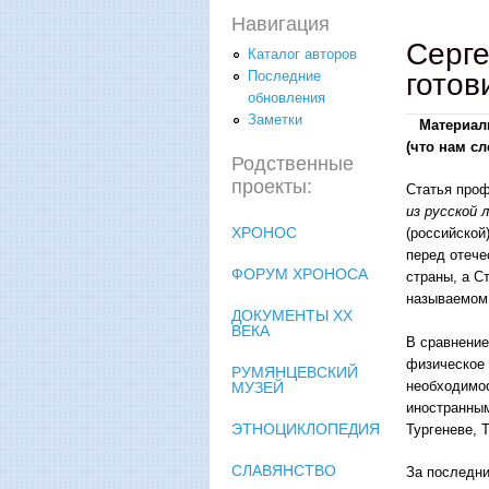
Навигация
Серге
Каталог авторов
готов
Последние
обновления
Заметки
Материал
(что нам сл
Родственные
проекты:
Статья про
из русской
ХРОНОС
(российской
перед отече
ФОРУМ ХРОНОСА
страны, а С
называемом 
ДОКУМЕНТЫ XX
ВЕКА
В сравнение
физическое 
РУМЯНЦЕВСКИЙ
необходимос
МУЗЕЙ
иностранным
ЭТНОЦИКЛОПЕДИЯ
Тургеневе, 
СЛАВЯНСТВО
За последни