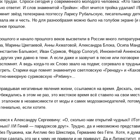
х трудах. Спроси сегодня у современного молодого человека: «Кто так
но ответит. И слов знаменитой «Тройки»: «Вот мчится тройка удалая// /
омнит звёзд телеэкрана поэтессу Ларису Рубальскую, писательницу де
Хвала им и честь. Но для разнообразия можно было на голубом экране (и 
йное прошлое.
рошлого и начало прошлого веков высветили в России много литературн
а, Марины Цветаевой, Анны Ахматовой, Александра Блока, Осипа Манде
нстантин Бальмонт, Иван Суриков, Фёдор Сологуб, Иннокентий Анненск
 других уже давно в тени. А если даже и зазвучит в песне или поговорке
 вспомнят. А ведь когда-то их Слово звало на подвиг, согревало в трудн
греть. Старики еще помнят знаменитую светловскую «Гренаду» и «Кахов
стно-минорную суриковскую «Рябину»...
правдывая негативные явления жизни, ссылаемся на время. Дескать, оно
убеждались в этом не раз, это жестокое время всё ставило на свои мес
 эталоном в независимости от моды и самих модозаконодателей, потом
 гениально, если хотите.
емся к Александру Сергеевичу: «О, сколько нам открытий чудных// //Го
ных// //И Гений — парадоксов друг». Трудно, да и невозможно представи
без Пушкина, как Англию без Шекспира, Германию без Гёте. Хотя, я дум
тки сделать это ни к чему не привели и не приведут. Да и Литинститут