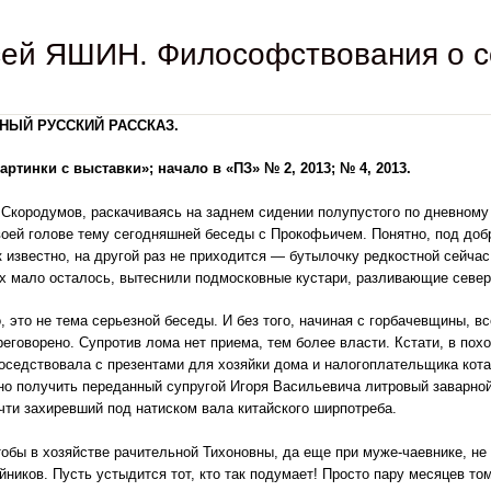
сей ЯШИН. Философствования о 
НЫЙ РУССКИЙ РАССКАЗ.
артинки с выставки»; начало в «ПЗ» № 2, 2013; № 4, 2013.
кородумов, раскачиваясь на заднем сидении полупустого по дневному 
оей голове тему сегодняшней беседы с Прокофьичем. Понятно, под добро
к известно, на другой раз не приходится — бутылочку редкостной сейчас
их мало осталось, вытеснили подмосковные кустари, разливающие север
о, это не тема серьезной беседы. И без того, начиная с горбачевщины, вс
реговорено. Супротив лома нет приема, тем более власти. Кстати, в по
соседствовала с презентами для хозяйки дома и налогоплательщика кота
но получить переданный супругой Игоря Васильевича литровый заварн
чти захиревший под натиском вала китайского ширпотреба.
чтобы в хозяйстве рачительной Тихоновны, да еще при муже-чаев­ни­ке, н
йников. Пусть устыдится тот, кто так подумает! Просто пару месяцев то