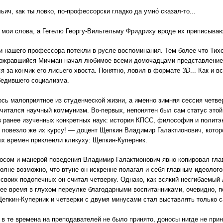
ьич, как ты ловко, по-профессорски гладко да умнó сказал-то...
 мои слова, а Гегелю Георгу-Вильгельму Фридриху вроде их приписываю
 нашего профессора потекли в русле воспоминания. Тем более что Тих
обожравшийся Мичман начал любимое всеми домочадцами представление
я за кончик его лисьего хвоста. Понятно, ловил в формате
3
D
... Как и
бедившего социализма.
сь малоприятное из студенческой жизни, а именно зимняя сессия четв
читался научный коммунизм. Во-первых, непонятен был сам статус это
 ранее изученных конкретных наук: история КПСС, философия и политэк
повезло же их курсу! — доцент Щепкин Владимир Галактионович, кото
х времен приклеили кликуху: Щепкин-Куперник.
осом и манерой поведения Владимир Галактионович явно копировал гла
олне возможно, что втуне он искренне полагал и себя главным идеолог
своих подопечных он считал четверку. Однако, как всякий несгибаемый 
ее время в глухом переулке благодарными воспитанниками, очевидно, п
Щепкин-Куперник и четверки с двумя минусами стал выставлять только 
в те времена на преподавателей не было принято, доносы нигде не при