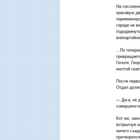
На сессионн
красивую дв
парикмахерс
городе не в
пододвинуты
внепартийно
...По тепер
превращаетс
Гегеля. Гео
желтой газе
После перво
Отдал должн
— Да-а, не 
совершенств
Кот же, зак
вспрыгнув н
ничего съед
притворилс