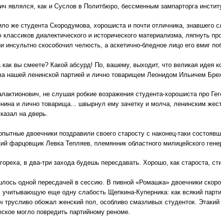
ич являлся, как и Суслов в Политбюро, бессменным зампарторга институ
дило же студента Скородумова, хорошиста и почти отличника, знавшего 
 классиков диалектического и исторического материализма, ляпнуть пр
и инсультно скособочил челюсть, а аскетично-бледное лицо его вмиг по
а как вы смеете? Какой абсурд! По, вашему, выходит, что великая идея
а нашей ленинской партией и лично товарищем Леонидом Ильичем Брежн
лактионович, не слушая робкие возражения студента-хорошиста про Гег
нина и лично товарища... швырнул ему зачетку и молча, ленинским жес
казал на дверь.
опытные двоечники поздравили своего старосту с наконец-таки состояв
ий фарцовщик Левка Тепляев, племянник областного милицейского гене
гореха, в два-три захода будешь пересдавать. Хорошо, как староста, ст
лось одной пересдачей в сессию. В пивной «Ромашка» двоечники скор
 учитывающую еще одну слабость Щепкина-Куперника: как всякий парти
ч трусливо обожал женский пол, особливо смазливых студенток. Этакий
ское могло повредить партийному реноме.