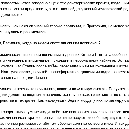
 полосатых котов заведено еще с тех доисторических времен, когда шим
нах не могли представить, что от них пойдет ужасный человеческий род
 должностях.
ьевич, как назубок знавший теорию эволюции, и Прокофьич, не менее хо
еглянулись и рассмеялись.
, Васильич, когда на белом свете чиновники появились?
лассическом, нынешнем понимании в древних Китае и Египте, а особенно 
это «чиновник в вицмундире», сидящий в персональном кабинете. Вот к
 хохлов, что Сталин после войны переселил к нам на пустующие шахты
. Или тулуповская, почитай, полноформатная дивизия чинодралов всех м
трации на площади Ленина.
ильич, я газетки-то почитываю, новости по «ящику» смотрю. Получается,
дним делом, праведным и не очень, заняты по всех краях света, но от с
ровства и так далее. Как маракуешь? Ведь и морды у них по размеру о
к говорят шибко умные люди, действие вектора исторической преемстве
их чиновников: краткословные, почти не воруют, из себя подтянутые, с
ах, полное разноцветье, ибо там сборная солянка со всего мира. И так 