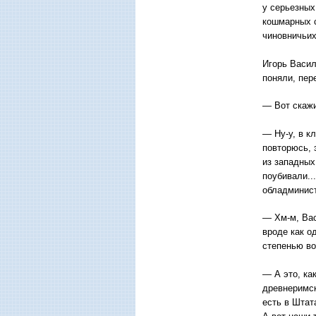
у серьезных
кошмарных с
чиновничьих
Игорь Васил
поняли, пер
— Вот скажи
— Ну-у, в к
повторюсь, 
из западных
поубивали..
обладминис
— Хм-м, Вас
вроде как о
степенью во
— А это, ка
древнеримск
есть в Штат