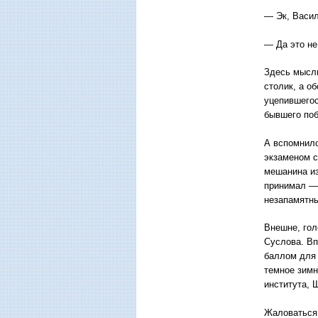
— Эк, Васил
— Да это не
Здесь мысли
столик, а 
уцепившегос
бывшего по
А вспомнило
экзаменом с
мешанина из
принимал — 
незапамятны
Внешне, гол
Суслова. Вп
баллом для 
темное зимн
института, 
Жаловаться 