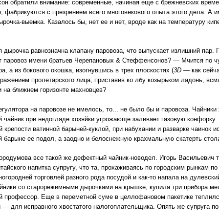
исон обратили внимание: современные, начиная еще с брежневских времен
, фабрикуются с презрением всего многовекового опыта этого дела. А и
ырочка-выемка. Казалось бы, нет ее и нет, вроде как на температуру ки
ая дырочка равнозначна клапану паровоза, что выпускает излишний пар. 
 паровоз имени братьев Черепановых & Стеффенсонов? — Мчится по ч
ра, а из бокового окошка, изогнувшись в трех плоскостях (
3
D
— как сейча
ражением пролетарского лица, приставив ко лбу козырьком ладонь, всм
и на ближнем горизонте махновцев?
егулятора на паровозе не имелось, то... не было бы и паровоза. Чайники
 чайник при недогляде хозяйки угрожающе заливает газовую конфорку.
й крепости ватинной барыней-куклой, при набухании и разварке чаинок и
 барыне ее подол, а заодно и белоснежную крахмальную скатерть стола
ородумова все такой же дефектный чайник-новодел. Игорь Васильевич 
тайского напитка супругу, что та, прохаживаясь по городским рынкам по
ногородней торговлей разного рода посудой и как-то напала на дулевс
йники со старорежимными дырочками на крышке, купила три прибора мел
 профессор. Еще в переметной суме в целлофановом пакетике теплилс
и — для исправного хвостатого налогоплательщика. Опять же супруга по