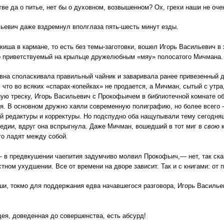
атве да о питье, нет бы о духовном, возвышенном? Ох, грехи наши не оче
ьевич даже вздремнул вполглаза пять-шесть минут езды.
укиша в кармане, то есть без темы-заготовки, вошел Игорь Васильевич 
о приветствуемый на крыльце дружелюбным «мяу» полосатого Мичмана.
вна споласкивала правильный чайник и заваривала ранее привезенный 
 что во всяких «спарах-копейках» не продается, а Мичман, сытый с утр
ую треску, Игорь Васильевич с Прокофьичем в библиотечной комнате 
я. В основном дружно хаяли современную полиграфию, но более всего 
й редактуры и корректуры. Но подспудно оба нащупывали тему сегодняш
едии, вдруг она вспрыгнула. Даже Мичман, вошедший в тот миг в
свою
к
-то ладят между собой.
 в предвкушении чаепития задумчиво молвил Прокофьич,— нет, так сказ
остном ухудшении. Все от времени на дворе зависит. Так и с книгами: от 
и, токмо для поддержания едва начавшегося разговора, Игорь Васильев
ея, доведенная до совершенства, есть абсурд!