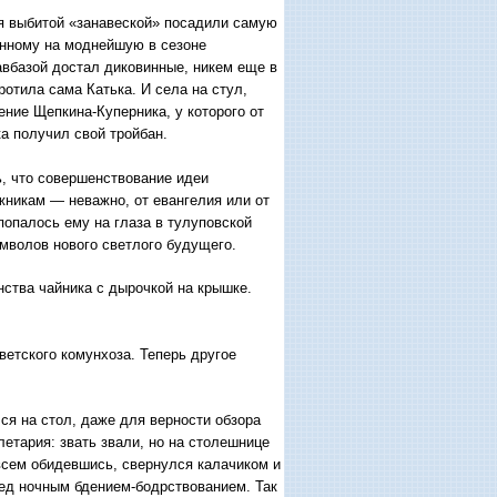
дя выбитой «занавеской» посадили самую
енному на моднейшую в сезоне
вба­зой достал диковинные, никем еще в
отила сама Катька. И села на стул,
ение Щепкина-Куперника, у которого от
а получил свой тройбан.
, что совершенствование идеи
жникам — неважно, от евангелия или от
попалось ему на глаза в тулуповской
имволов нового светлого будущего.
нства чайника с дырочкой на крышке.
ветского комунхоза. Теперь другое
ся на стол, даже для верности обзора
летария: звать звали, но на столешнице
овсем обидевшись, свернулся калачиком и
д ночным бдением-бодрство­ванием. Так