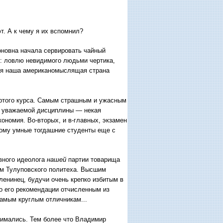
т. А к чему я их вспомнил?
оновна начала сервировать чайный
: ловлю невидимого людьми чертика,
 вся наша американомыслящая страна
ертого курса. Самым страшным и ужасным
й уважаемой дисциплины — некая
ономия. Во-вторых, и в-главных, экзамен
рому умные тогдашние студенты еще с
вного идеолога
нашей
партии товарища
ом Тулуповского политеха. Высшим
ленинец, будучи очень крепко избитым в
о его рекомендации отчисленным из
самым круглым отличникам...
нимались. Тем более что Владимир