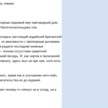
нь тяжкие.
в хорошо ведомый ему пригородный дом,
 Налогоплательщика тож.
дочерью настоящий индийский британской
а, из вежливости с притворным рычанием
обсуждали последние книжные
— полное отсутствие грамотной
ней беседы. И, как чертик в балаганной
омнату, здесь был ни при чем, хотя коты
ать, краев как в улучшении чего-либо,
писательства их до издания.
ич почему-то ляпнул ни в склад, ни в