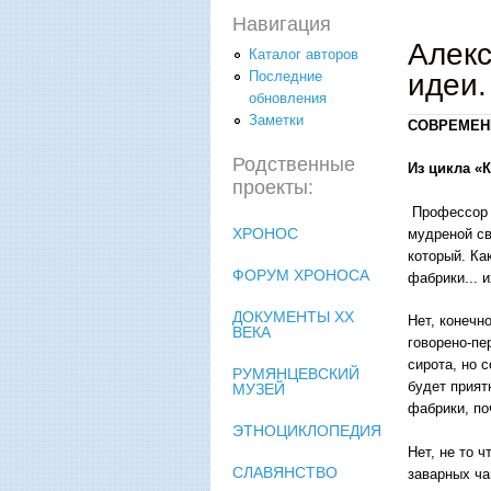
Навигация
Алек
Каталог авторов
идеи.
Последние
обновления
Заметки
СОВРЕМЕН
Родственные
Из цикла «К
проекты:
Профессор С
ХРОНОС
мудреной св
который. Ка
ФОРУМ ХРОНОСА
фабрики... 
ДОКУМЕНТЫ XX
Нет, конечн
ВЕКА
говорено-пе
сирота, но 
РУМЯНЦЕВСКИЙ
будет прият
МУЗЕЙ
фабрики, по
ЭТНОЦИКЛОПЕДИЯ
Нет, не то 
СЛАВЯНСТВО
заварных ча