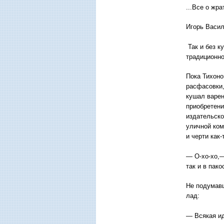
...Все о жр
Игорь Васил
Так и без к
традиционн
Пока Тихоно
расфасовки,
кушал варен
приобретени
издательско
уличной ком
и черти как
— О-хо-хо,—
так и в пак
Не подумавш
лад:
— Всякая ид