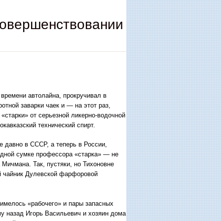
совершенствовании
времени автолайна, прокручивал в
тной заварки чаек и — на этот раз,
 «старки» от серьезной ликерно-водочной
окавказский технический спирт.
е давно в СССР, а теперь в России,
ходной сумке профессора «старка» — не
 Мичмана. Так, пустяки, но Тихоновне
ой чайник Дулевской фарфоровой
е имелось «рабочего» и пары запасных
му назад Игорь Васильевич и хозяин дома