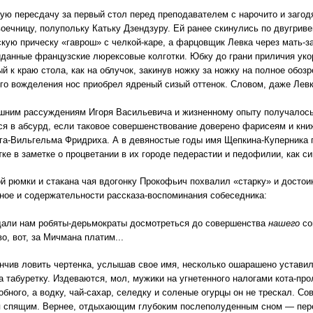
ую пересдачу за первый стол перед преподавателем с нарочито и заго
оечницу, полупольку Катьку Дзендзуру. Ей ранее скинулись по двугрив
кую прическу «гаврош» с челкой-каре, а фарцовщик Левка через мать-за
иданные французские люрексовые колготки. Юбку до грани приличия укор
й к краю стола, как на облучок, закинув ножку за ножку на полное обозр
го вожделения нос приобрел ядреный сизый оттенок. Словом, даже Левк
ешним рассуждениям Игоря Васильевича и жизненному опыту получалось
я в абсурд, если таковое совершенствование доверено фарисеям и кни
рга-Вильгельма Фридриха. А в девяностые годы имя Щепкина-Куперника 
тке в заметке о процветании в их городе педерастии и педофилии, как с
й рюмки и стакана чая вдогонку Прокофьич похвалил «старку» и достои
ое и содержательности рассказа-воспоминания собеседника:
дали нам робяты-дерьмократы досмотреться до совершенства
нашего
со
о, вот, за Мичмана платим...
ончив ловить чертенка, услышав свое имя, несколько ошарашено уставил
а табуретку. Издеваются, мол, мужики на угнетенного налогами кота-про
обного, а водку, чай-сахар, селедку и соленые огурцы он не трескал. С
я спящим. Вернее, отдыхающим глубоким послеполуденным сном — пере