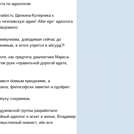
та по идеологии.
слабость Щепкина-Куперника к
о гегелевскую идею!
Alter
ego
*
идеолога
багровело:
 коммунизма, доводимая сейчас до
евым, в итоге упрется в абсурд?!
еля, как предтечу диалектики Маркса-
том руки «правильной дорогой идете,
шимся боевым крещением, а
рала, философски заметил и одобрил:
ипуху сохранишь.
одумовской группы разработали
йный идеолог и аскет в жизни, Владимир
 мысленный онанист, ибо все