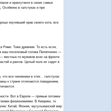
панзе и орангутанги в своих самых
. Особенно в галстуках и при
рошо изучивший нрав своего кота, все
в Риме. Тоже древнем. То есть если,
ак ваш поселковый голова Пилипченко —
 — местных-то мужиков всех на фронте
астей и рангов. Целый полк их сидит в
 что все чиновники в этих... галстухах
траны к стране отличаются поведением,
тличаются.
нности. Вот в Европе — прямые потомки
 узкими физиономиями. В Америке, то
далее: Китай, Япония, мусульманский мир.