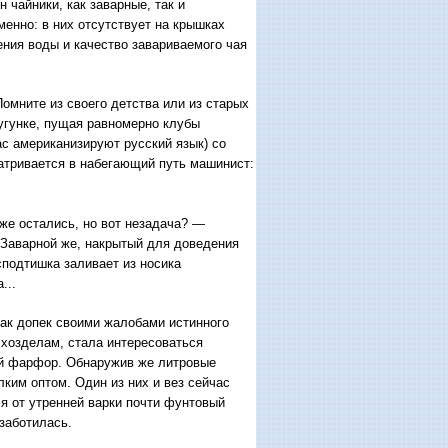
 чайники, как заварные, так и
менно: в них отсутствует на крышках
пения воды и качество завариваемого чая
Помните из своего детства или из старых
угунке, пущая равномерно клубы
с американизируют русский язык) со
атривается в набегающий путь машинист:
 же остались, но вот незадача? —
 Заварной же, накрытый для доведения
сподтишка заливает из носика
...
так допек своими жалобами истинного
 хозделам, стала интересоваться
кий фарфор. Обнаружив же литровые
ким оптом. Один из них и вез сейчас
я от утренней варки почти фунтовый
заботилась.