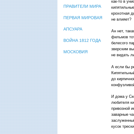
как-то в ун
ПРАВИТЕЛИ МИРА
кипятильные
крохотная д
ПЕРВАЯ МИРОВАЯ
не влияет?
АПСУАРА
Ан нет, так
фильмов тот
ВОЙНА 1812 ГОДА
белесого па
зверским вы
МОСКОВИЯ
не видать л
А если бы р
Кипятильный
до кирпично
конфузливой
И дома у Ск
любителя ки
привозной и
заварные ча
заслуженный
кусок треск