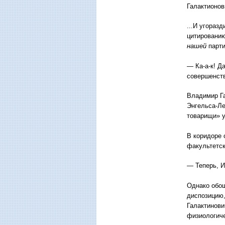
Галактионов
...И угораз
цитированию
нашей
парти
— Ка-а-к! Д
совершенств
Владимир Га
Энгельса-Ле
товарищи» у
В коридоре 
факультетск
— Теперь, И
Однако обош
диспозицию,
Галактинови
физиологиче