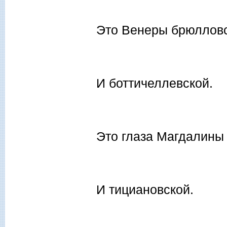
Это Венеры брюлловс
И боттичеллевской.
Это глаза Магдалины
И тициановской.