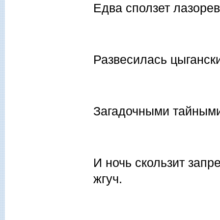
Едва сползет лазоре
Развесилась цыганск
Загадочными тайными
И ночь скользит запр
жгуч.