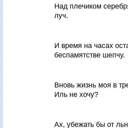
Над плечиком серебр
луч.
И время на часах ост
беспамятстве шепчу.
Вновь жизнь моя в тр
Иль не хочу?
Ах, убежать бы от ль