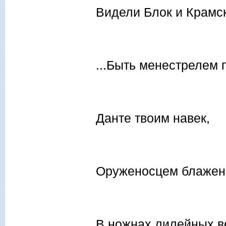
Видели Блок и Крамс
...Быть менестрелем 
Данте твоим навек,
Оруженосцем блажен
В ножнах лилейных в