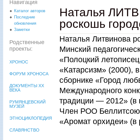
Навигация
Наталья ЛИТВ
Каталог авторов
Последние
роскошь городс
обновления
Заметки
Наталья Литвинова ро
Родственные
Минский педагогическ
проекты:
«Полоцкий летописец
ХРОНОС
«Катарсизм» (2000), 
ФОРУМ ХРОНОСА
сборнике «Город любв
ДОКУМЕНТЫ XX
Международного конк
ВЕКА
традиции — 2012» (в
РУМЯНЦЕВСКИЙ
МУЗЕЙ
Член РОО Беллитсоюз
ЭТНОЦИКЛОПЕДИЯ
«Аромат орхидеи» (в 
СЛАВЯНСТВО