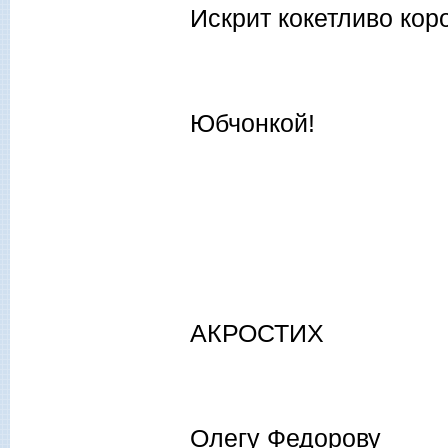
Искрит кокетливо кор
Юбчонкой!
АКРОСТИХ
Олегу Федорову