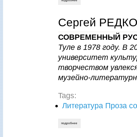
подробнее
о федор ошевнев. самоход, или истори
Сергей РЕДКОВ
СОВРЕМЕННЫЙ РУС
Туле в 1978 году. В 
университет культу
творчеством увлекся
музейно-литературн
Tags:
Литература Проза с
подробнее
о сергей редков. концерт.