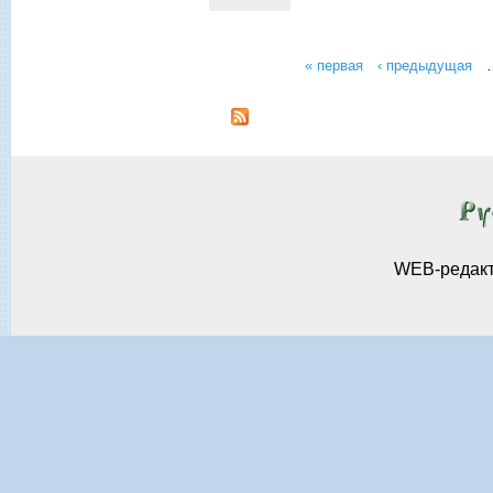
« первая
‹ предыдущая
Страницы
WEB-редак