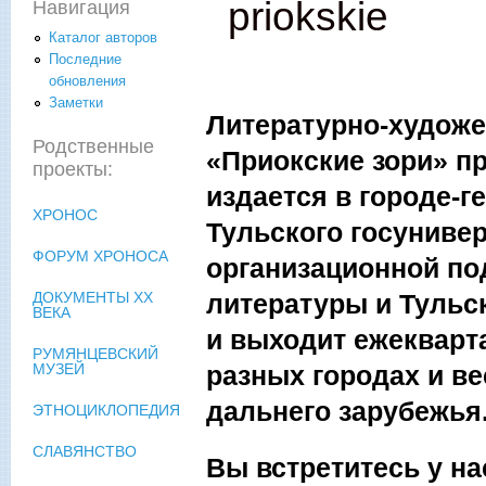
priokskie
Навигация
Каталог авторов
Последние
обновления
Заметки
Литературно-художе
Родственные
«Приокские зори» п
проекты:
издается в городе-г
ХРОНОС
Тульского госунивер
ФОРУМ ХРОНОСА
организационной по
литературы и Тульс
ДОКУМЕНТЫ XX
ВЕКА
и выходит ежекварт
РУМЯНЦЕВСКИЙ
разных городах и ве
МУЗЕЙ
дальнего зарубежья
ЭТНОЦИКЛОПЕДИЯ
СЛАВЯНСТВО
Вы встретитесь у на