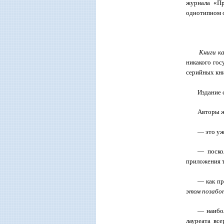
журнала «Пр
однотипном 
Книги к
никакого гос
серийных кни
Издание 
Авторы ж
— это уж
— поско
приложения 
— как пр
этом позабо
— наибол
лауреата вс