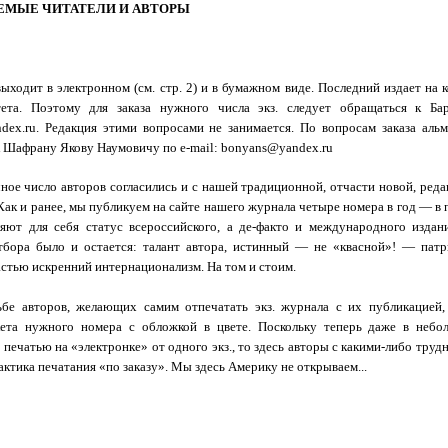
ЕМЫЕ ЧИТАТЕЛИ И АВТОРЫ
ыходит в электронном (см. стр. 2) и в бумажном виде. Последний издает на 
тета. Поэтому для заказа нужного числа экз. следует обращаться к Ба
andex.ru. Редакция этими вопросами не занимается. По вопросам заказа ал
 Шафрану Якову Наумовичу по e-mail: bonyans@yandex.ru
ное число авторов согласились и с нашей традиционной, отчасти новой, реда
ак и ранее, мы публикуем на сайте нашего журнала четыре номера в год — в 
ляют для себя статус всероссийского, а де-факто и международного изда
тбора было и остается: талант автора, истинный — не «квасной»! — пат
астью искренний интернационализм. На том и стоим.
бе авторов, желающих самим отпечатать экз. журнала с их публикацией,
кета нужного номера с обложкой в цвете. Поскольку теперь даже в небо
 печатью на «электронке» от одного экз., то здесь авторы с какими-либо труд
актика печатания «по заказу». Мы здесь Америку не открываем...