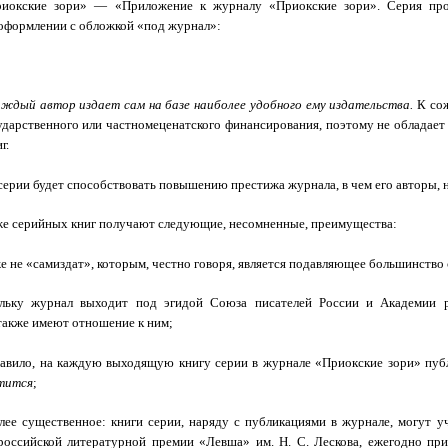
иокские зори» — «Приложение к журналу «Приокские зори». Серия про
оформлении с обложкой «под журнал»:
аждый автор издает сам на базе наиболее удобного ему издательства.
К сож
ударственного или частномеценатского финансирования, поэтому не обладае
г.
серии будет способствовать повышению престижа журнала, в чем его авторы, 
е серийных книг получают следующие, несомненные, преимущества:
е не «самиздат», которым, честно говоря, является подавляющее большинств
льку журнал выходит под эгидой Союза писателей России и Академии ро
также имеют отношение к ним;
авило, на каждую выходящую книгу серии в журнале «Приокские зори» публ
тится
;
ее существенное: книги серии, наряду с публикациями в журнале, могут уч
ероссийской литературной премии «Левша» им. Н. С. Лескова, ежегодно 