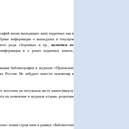
рафий вновь выходящих книг, изданных как в
рубрике информации о вышедших в текущем
чного рода сборниках и пр.,
является их
 информация и о ранее изданных книгах,
икация библиографии в журнале «Приокские
ах России. Не забудьте занести экземпляр в
 логотипа на титульном листе книги (вверху
ть на появление в журнале отзыва, рецензии
день» новая серия книг в рамках «Библиотеки