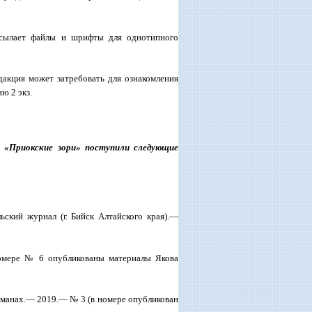
ысылает файлы и шрифты для однотипного
дакция может затребовать для ознакомления
ю 2 экз.
 «Приокские зори» поступили следующие
ьский журнал (г. Бийск Алтайского края).—
мере № 6 опубликованы материалы Якова
манах.— 2019.— № 3 (в номере опубликован