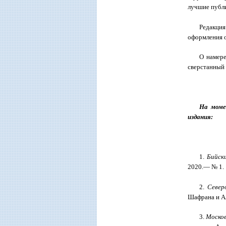
лучшие публи
Редакци
оформления о
О намере
сверстанный 
На моме
издания:
1.
Бийск
2020.— № 1.
2.
Север
Шафрана и А
3.
Москов