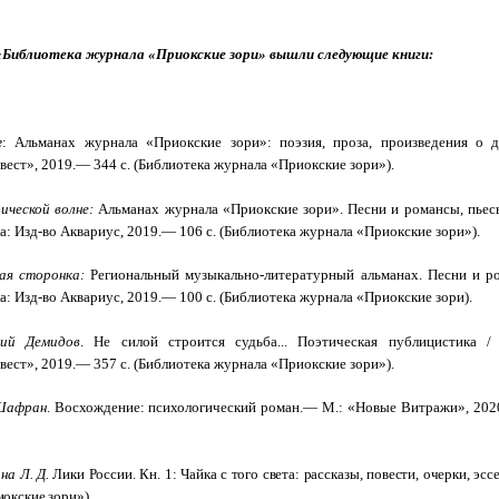
«Библиотека журнала «Приокские зори» вышли следующие книги:
г
: Альманах журнала «Приокские зори»: поэзия, проза, произведения о 
ест», 2019.— 344 с. (Библиотека журнала «Приокские зори»).
ической волне:
Альманах журнала «Приокские зори». Песни и романсы, пьесы
а: Изд-во Аквариус, 2019.— 106 с. (Библиотека журнала «Приокские зори»).
ая сторонка:
Региональный музыкально-литературный альманах. Песни и ром
а: Изд-во Аквариус, 2019.— 100 с.
(Библиотека журнала «Приокские зори).
рий Демидов
. Не силой строится судьба... Поэтическая публицистика /
ест», 2019.— 357 с. (Библиотека журнала «Приокские зори»).
Шафран
. Восхождение: психологический роман.— М.: «Новые Витражи», 202
на Л. Д.
Лики России. Кн. 1: Чайка с того света: рассказы, повести, очерки, эс
окские зори»).