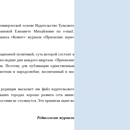
коммерческой основе Издательство Тульского
рановой Елизавете Михайловне по e-mail:
ьманаха «Ковчег» журнала «Приокские зори»
кционной политикой, суть которой состоит в
последние дни каждого квартала. «Приокские
ния. Поэтому для публикации единственным
риотизм и народолюбие, воспитанный в нас
 редакция высылает им файл издательского
льших городах хорошо развита сеть мини-
ностями не столкнутся. Это принятая ныне во
Редколлегия журнала