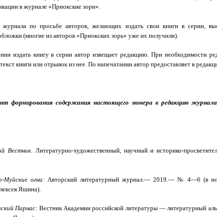
кации в журнале «Приокские зори».
я журнала по просьбе авторов, желающих издать свои книги в серии, в
бложки (многие из авторов «Приокских зорь» уже их получили).
нии издать книгу в серии автор извещает редакцию. При необходимости ре
текст книги или отрывок из нее. По напечатании автор предоставляет в редакци
нт формирования содержания настоящего номера в редакцию журнала
ий Вестник
. Литературно-художественный, научный и историко-прос­ветител
о-Муйские огни:
Авторский литературный журнал.— 2019.— № 4—6 (в но
лексея Яшина).
ский Парнас:
Вестник Академии российской литературы — литературный аль