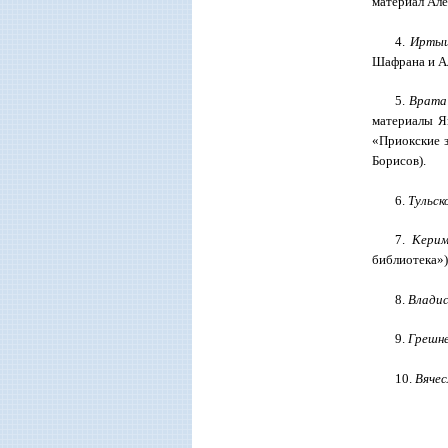
материал Але
4.
Иртыш
Шафрана и А
5.
Врата
материалы Я
«Приокские з
Борисов).
6.
Тульск
7.
Керим
библиотека»)
8.
Владис
9.
Грешне
10.
Вячес