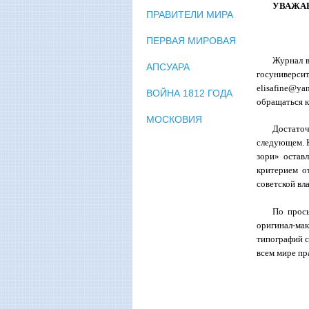
УВАЖА
ПРАВИТЕЛИ МИРА
ПЕРВАЯ МИРОВАЯ
Журнал в
АПСУАРА
госуниверси
elisafine@y
ВОЙНА 1812 ГОДА
обращаться к
МОСКОВИЯ
Достаточ
следующем. К
зори» остав
критерием о
советской вл
По прось
оригинал-ма
типографий с
всем мире пр