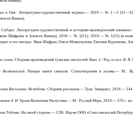
ксея Яшина).
ъ и Омь:
Литературно-художественный журнал.— 2019.— № 1—2 (31—32) 
лексея Яшина).
 Сибири:
Литературно-художественный и историко-краеведческий альманах
кова Шафрана и Алексея Яшина); 2018.— № 2(51); 2019.— № 1(52) (в номе
ори» и его авторы: Яков Шафран, Олеся Маматкулова, Евгения Курганова, А
ое слово
. Сборник произведений тульских писателей. Вып. 2 / Ред. и сост. В. Я
 Волковыский.
Раньше книги сжигали: Стихотворения и поэмы.— М.: Вр
.
лава Васильева
. Нелюбовь: Сборник рассказов.— Тула: Аквариус, 2019.— 144 
виков А. Н.
Уроки Валентина Распутина.— М.: Русскiй Мiръ, 2019.— 376 с. ил.
лав Тебенко
. На своей стороне.— СПб: Изд-во ООО «Союз писателей Петербург