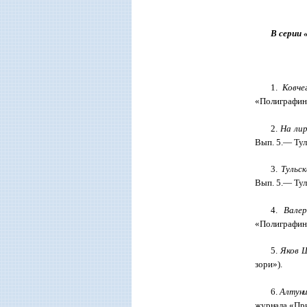
В серии 
1.
Ковче
«Полиграфинв
2.
На лир
Вып. 5.— Тул
3.
Тульск
Вып. 5.— Тул
4.
Вале
«Полиграфинв
5.
Яков 
зори»).
6.
Алтуни
журнала «При