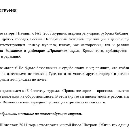
ОГРАФИЯ
е авторы! Начиная с № 3, 2008 журнала, введена регулярная рубрика библиог
 в других городах России. Непременным условием публикации в данной 
оответствующем номеру журнала, книгах, как «авторских», так и разли
ная доставка в редакцию «Приокских зорь»
. Кроме того, публикуется
 в редакцию.
е авторы! Не будьте безразличны к судьбе своих книг; помните, что публ
 их известными не только в Туле, но и во многих других городах и регион
нала или прислать по почте.
з приглашаем в «Библиотеку журнала «Приокские зори» — проставлением этого
в аннотации на оборотном листе. В этом случае вы вполне можете рассчитыва
у. Возможна и внеочередная публикация отрывка из вашей книги.
 обратить внимание на нижеследующие строки.
 III квартала 2011 года «стартовала» книгой Якова Шафрана «Жизнь как один 