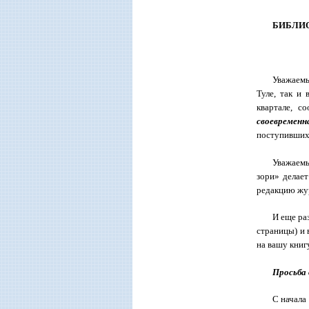
БИБЛИ
Уважаемы
Туле, так и
квартале, с
своевремен
поступивших
Уважаемы
зори» делает
редакцию жур
И еще ра
страницы) и 
на вашу книг
Просьба
С начала