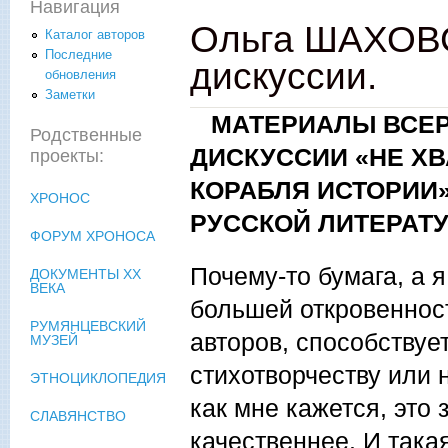
Навигация
Ольга ШАХОВ
Каталог авторов
Последние
дискуссии.
обновления
Заметки
МАТЕРИАЛЫ ВСЕР
Родственные
ДИСКУССИИ «НЕ ХВ
проекты:
КОРАБЛЯ ИСТОРИИ»
ХРОНОС
РУССКОЙ ЛИТЕРАТ
ФОРУМ ХРОНОСА
Почему-то бумага, а я
ДОКУМЕНТЫ XX
ВЕКА
большей откровенност
РУМЯНЦЕВСКИЙ
авторов, способствуе
МУЗЕЙ
стихотворчеству или 
ЭТНОЦИКЛОПЕДИЯ
как мне кажется, это 
СЛАВЯНСТВО
качественнее. И такая