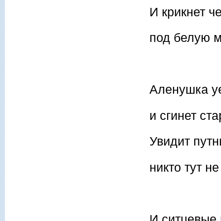
И крикнет ч
под белую м
Аленушка у
и сгинет ста
Увидит путн
никто тут не
И ситцевые 