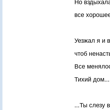
Но вздыхала
все хорошее
Уезжал я и 
чтоб ненаст
Все менялос
Тихий дом..
...Ты слезу