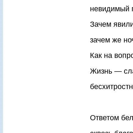
невидимый 
Зачем явили
зачем же но
Как на вопро
Жизнь — сла
бесхитростн
Ответом бел