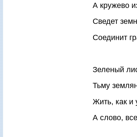
А кружево и
Сведет земн
Соединит гр
Зеленый лис
Тьму землян
Жить, как и
А слово, вс