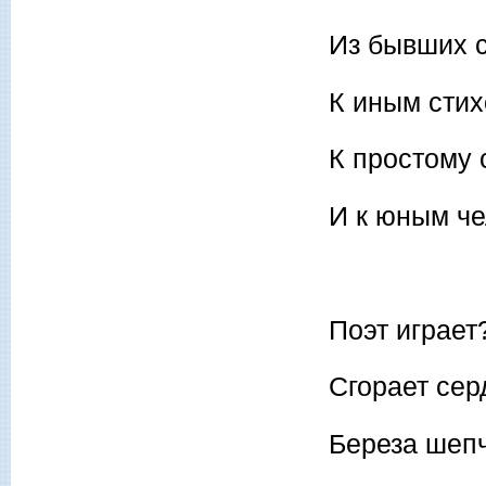
Из бывших с
К иным стих
К простому 
И к юным че
Поэт играет
Сгорает серд
Береза шеп