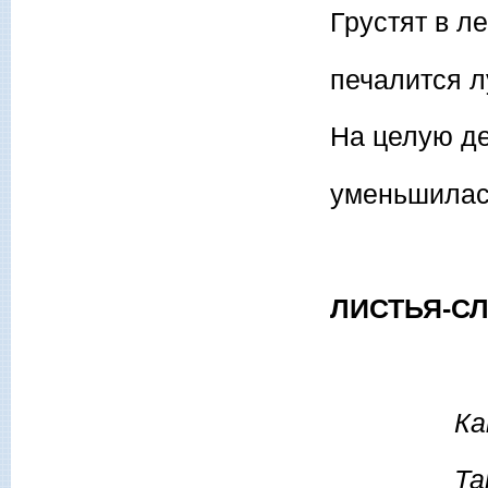
Грустят в л
печалится л
На целую д
уменьшилас
ЛИСТЬЯ-СЛ
Ка
Та