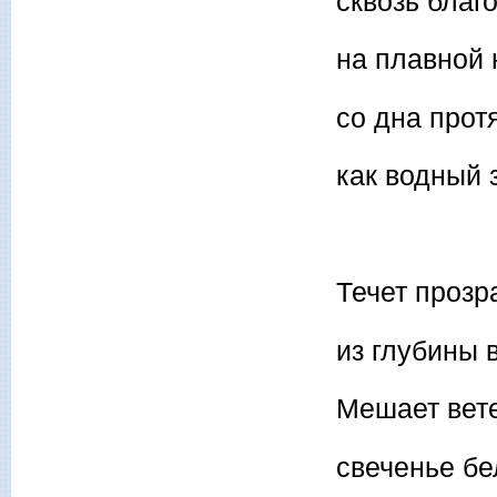
сквозь благ
на плавной 
со дна прот
как водный 
Течет прозр
из глубины 
Мешает вете
свеченье бе