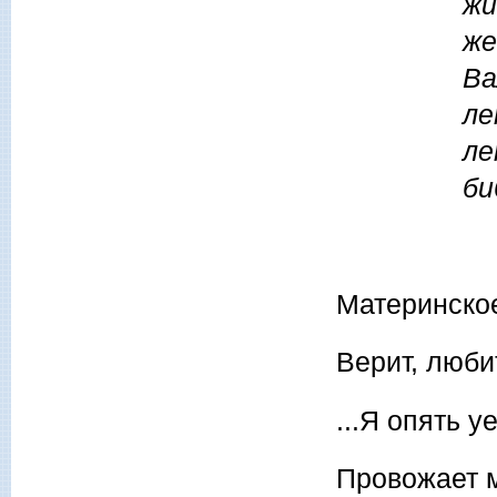
жи
же
Ва
ле
ле
би
Материнско
Верит, люби
...Я опять 
Провожает м