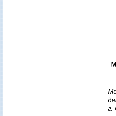
МА
Мо
де
г.