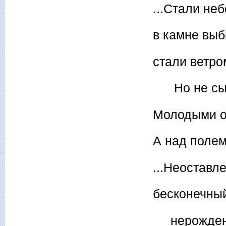
...Стали не
в камне выб
стали ветром
Но не сыно
Молодыми о
А над поле
...Неоставл
бесконечный
нерожденн