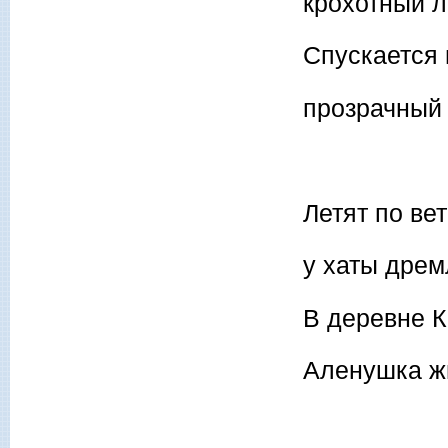
крохотный л
Спускается 
прозрачный 
Летят по ве
у хаты дремл
В деревне 
Аленушка ж