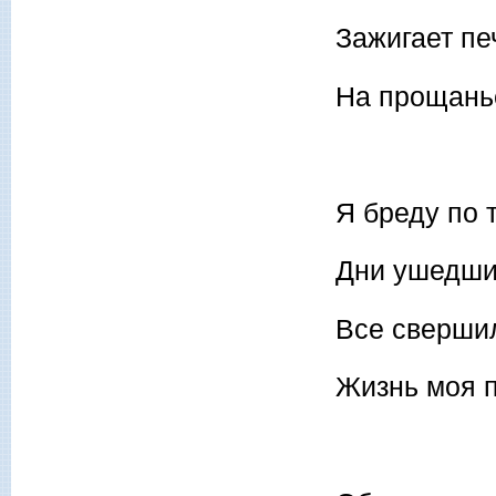
Зажигает пе
На прощанье
Я бреду по 
Дни ушедши
Все свершил
Жизнь моя п