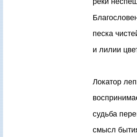
реки неспеш
Благослове
песка чисте
и лилии цве
Локатор леп
воспринима
судьба пере
смысл быти