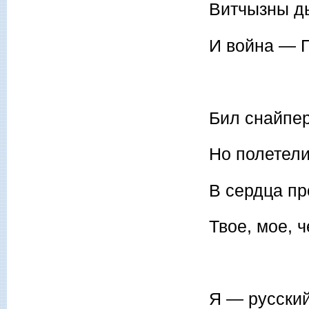
Витчызны д
И война — П
Бил снайпер
Но полетел
В сердца п
Твое, мое, ч
Я — русский